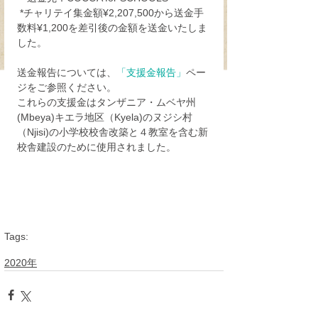
 *チャリテイ集金額¥2,207,500から送金手
数料¥1,200を差引後の金額を送金いたしま
した。
送金報告については、
「支援金報告」
ペー
ジをご参照ください。
これらの支援金はタンザニア・ムベヤ州
(Mbeya)キエラ地区（Kyela)のヌジシ村
（Njisi)の小学校校舎改築と４教室を含む新
校舎建設のために使用されました。
Tags:
送金報告
2020年
2020年