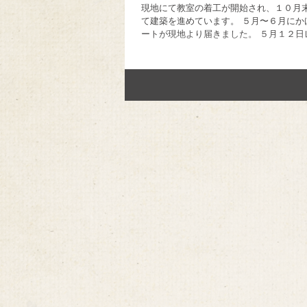
現地にて教室の着工が開始され、１０月
て建築を進めています。 ５月〜６月にか
ートが現地より届きました。 ５月１２日
建築までスムーズに進んでいます。 セメ
そうなためデリバリーを待っていますが
酷い雨で村への...