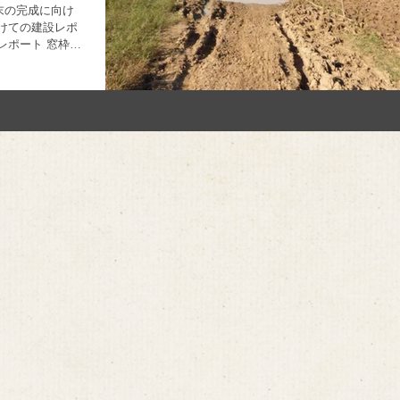
末の完成に向け
けての建設レポ
レポート 窓枠の
ント在庫が切れ
、ここ２−３日の